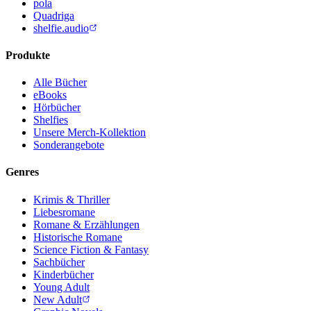
pola
Quadriga
shelfie.audio
Produkte
Alle Bücher
eBooks
Hörbücher
Shelfies
Unsere Merch-Kollektion
Sonderangebote
Genres
Krimis & Thriller
Liebesromane
Romane & Erzählungen
Historische Romane
Science Fiction & Fantasy
Sachbücher
Kinderbücher
Young Adult
New Adult