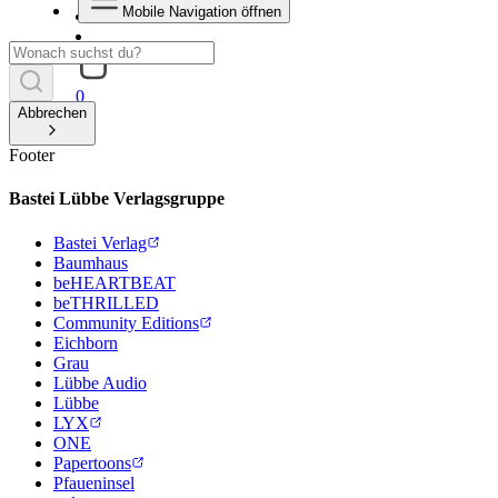
Mobile Navigation öffnen
0
Abbrechen
Footer
Bastei Lübbe Verlagsgruppe
Bastei Verlag
Baumhaus
beHEARTBEAT
beTHRILLED
Community Editions
Eichborn
Grau
Lübbe Audio
Lübbe
LYX
ONE
Papertoons
Pfaueninsel