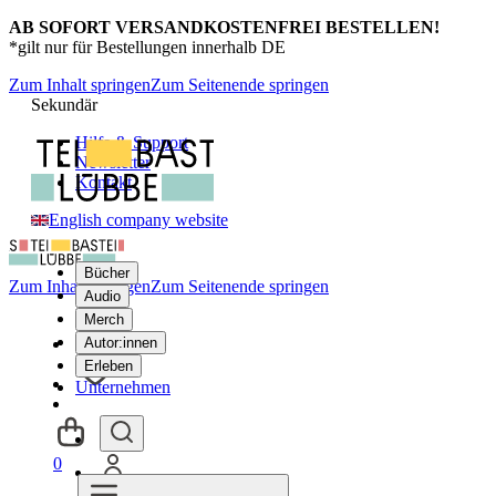
AB SOFORT VERSANDKOSTENFREI BESTELLEN!
*gilt nur für Bestellungen innerhalb DE
Zum Inhalt springen
Zum Seitenende springen
Sekundär
Hilfe & Support
Newsletter
Kontakt
English company website
Bücher
Zum Inhalt springen
Zum Seitenende springen
Audio
Merch
Autor:innen
Erleben
Unternehmen
0