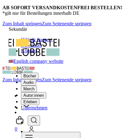
AB SOFORT VERSANDKOSTENFREI BESTELLEN!
*gilt nur für Bestellungen innerhalb DE
Zum Inhalt springen
Zum Seitenende springen
Sekundär
Hilfe & Support
Newsletter
Kontakt
English company website
Bücher
Zum Inhalt springen
Zum Seitenende springen
Audio
Merch
Autor:innen
Erleben
Unternehmen
0