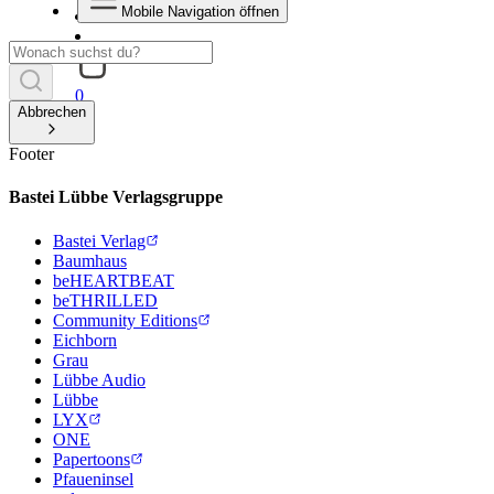
Mobile Navigation öffnen
0
Abbrechen
Footer
Bastei Lübbe Verlagsgruppe
Bastei Verlag
Baumhaus
beHEARTBEAT
beTHRILLED
Community Editions
Eichborn
Grau
Lübbe Audio
Lübbe
LYX
ONE
Papertoons
Pfaueninsel