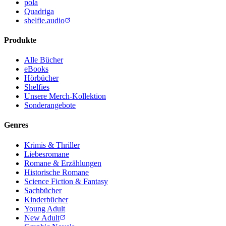
pola
Quadriga
shelfie.audio
Produkte
Alle Bücher
eBooks
Hörbücher
Shelfies
Unsere Merch-Kollektion
Sonderangebote
Genres
Krimis & Thriller
Liebesromane
Romane & Erzählungen
Historische Romane
Science Fiction & Fantasy
Sachbücher
Kinderbücher
Young Adult
New Adult