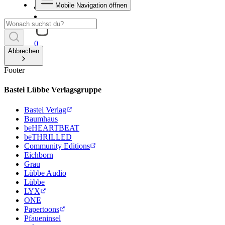
Mobile Navigation öffnen
0
Abbrechen
Footer
Bastei Lübbe Verlagsgruppe
Bastei Verlag
Baumhaus
beHEARTBEAT
beTHRILLED
Community Editions
Eichborn
Grau
Lübbe Audio
Lübbe
LYX
ONE
Papertoons
Pfaueninsel