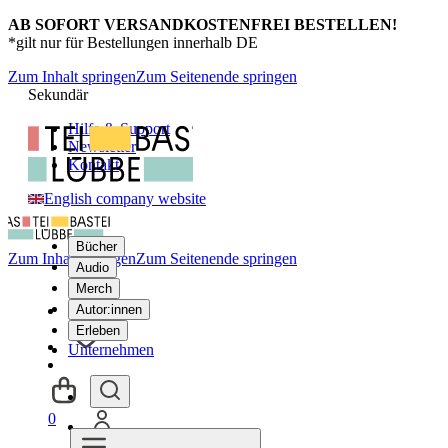
AB SOFORT VERSANDKOSTENFREI BESTELLEN!
*gilt nur für Bestellungen innerhalb DE
Zum Inhalt springen
Zum Seitenende springen
Sekundär
Hilfe & Support
Newsletter
Kontakt
English company website
Bücher
Zum Inhalt springen
Zum Seitenende springen
Audio
Merch
Autor:innen
Erleben
Unternehmen
0