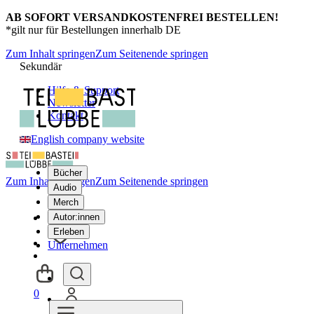
AB SOFORT VERSANDKOSTENFREI BESTELLEN!
*gilt nur für Bestellungen innerhalb DE
Zum Inhalt springen
Zum Seitenende springen
Sekundär
Hilfe & Support
Newsletter
Kontakt
English company website
Bücher
Zum Inhalt springen
Zum Seitenende springen
Audio
Merch
Autor:innen
Erleben
Unternehmen
0