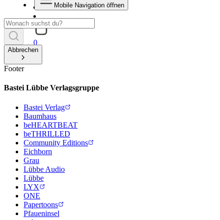
Mobile Navigation öffnen
0
Abbrechen
Footer
Bastei Lübbe Verlagsgruppe
Bastei Verlag
Baumhaus
beHEARTBEAT
beTHRILLED
Community Editions
Eichborn
Grau
Lübbe Audio
Lübbe
LYX
ONE
Papertoons
Pfaueninsel