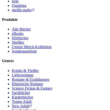
pola
Quadriga
shelfie.audio
Produkte
Alle Bücher
eBooks
Hörbücher
Shelfies
Unsere Merch-Kollektion
Sonderangebote
Genres
Krimis & Thriller
Liebesromane
Romane & Erzählungen
Historische Romane
Science Fiction & Fantasy
Sachbücher
Kinderbücher
Young Adult
New Adult