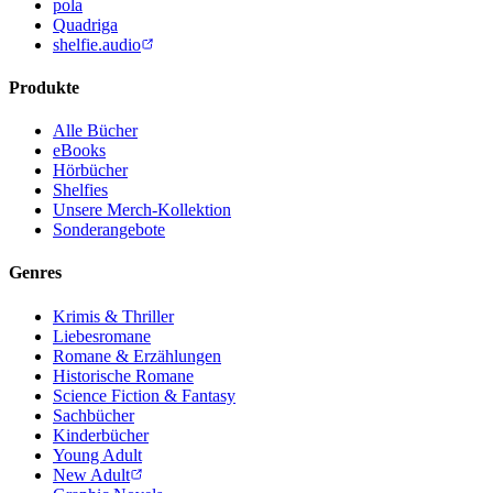
pola
Quadriga
shelfie.audio
Produkte
Alle Bücher
eBooks
Hörbücher
Shelfies
Unsere Merch-Kollektion
Sonderangebote
Genres
Krimis & Thriller
Liebesromane
Romane & Erzählungen
Historische Romane
Science Fiction & Fantasy
Sachbücher
Kinderbücher
Young Adult
New Adult