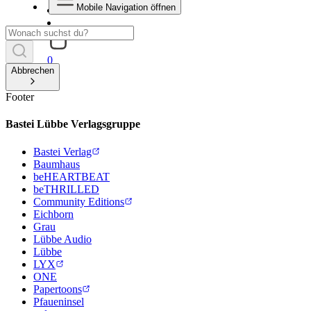
Mobile Navigation öffnen
0
Abbrechen
Footer
Bastei Lübbe Verlagsgruppe
Bastei Verlag
Baumhaus
beHEARTBEAT
beTHRILLED
Community Editions
Eichborn
Grau
Lübbe Audio
Lübbe
LYX
ONE
Papertoons
Pfaueninsel