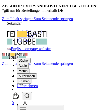
AB SOFORT VERSANDKOSTENFREI BESTELLEN!
*gilt nur für Bestellungen innerhalb DE
Zum Inhalt springen
Zum Seitenende springen
Sekundär
Hilfe & Support
Newsletter
Kontakt
English company website
Bücher
Zum Inhalt springen
Zum Seitenende springen
Audio
Merch
Autor:innen
Erleben
Unternehmen
0