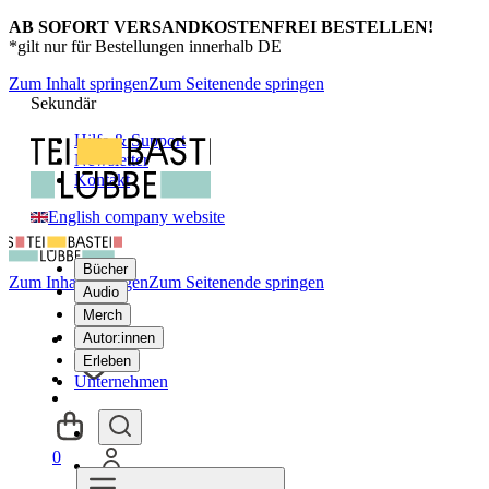
AB SOFORT VERSANDKOSTENFREI BESTELLEN!
*gilt nur für Bestellungen innerhalb DE
Zum Inhalt springen
Zum Seitenende springen
Sekundär
Hilfe & Support
Newsletter
Kontakt
English company website
Bücher
Zum Inhalt springen
Zum Seitenende springen
Audio
Merch
Autor:innen
Erleben
Unternehmen
0