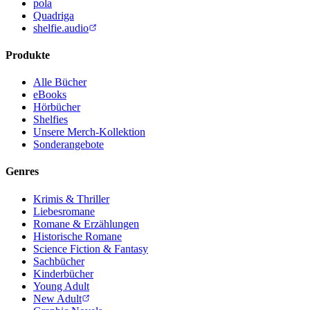
pola
Quadriga
shelfie.audio
Produkte
Alle Bücher
eBooks
Hörbücher
Shelfies
Unsere Merch-Kollektion
Sonderangebote
Genres
Krimis & Thriller
Liebesromane
Romane & Erzählungen
Historische Romane
Science Fiction & Fantasy
Sachbücher
Kinderbücher
Young Adult
New Adult