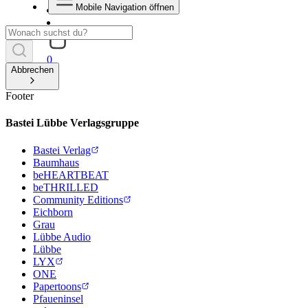
Mobile Navigation öffnen
0
Abbrechen
Footer
Bastei Lübbe Verlagsgruppe
Bastei Verlag
Baumhaus
beHEARTBEAT
beTHRILLED
Community Editions
Eichborn
Grau
Lübbe Audio
Lübbe
LYX
ONE
Papertoons
Pfaueninsel