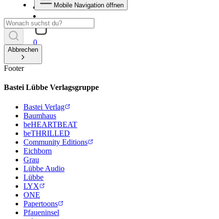
Mobile Navigation öffnen
0
Abbrechen
Footer
Bastei Lübbe Verlagsgruppe
Bastei Verlag
Baumhaus
beHEARTBEAT
beTHRILLED
Community Editions
Eichborn
Grau
Lübbe Audio
Lübbe
LYX
ONE
Papertoons
Pfaueninsel