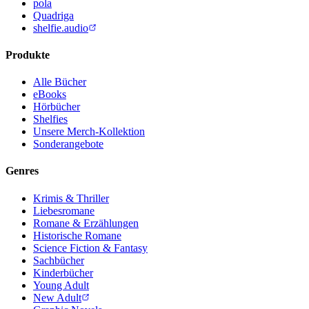
pola
Quadriga
shelfie.audio
Produkte
Alle Bücher
eBooks
Hörbücher
Shelfies
Unsere Merch-Kollektion
Sonderangebote
Genres
Krimis & Thriller
Liebesromane
Romane & Erzählungen
Historische Romane
Science Fiction & Fantasy
Sachbücher
Kinderbücher
Young Adult
New Adult