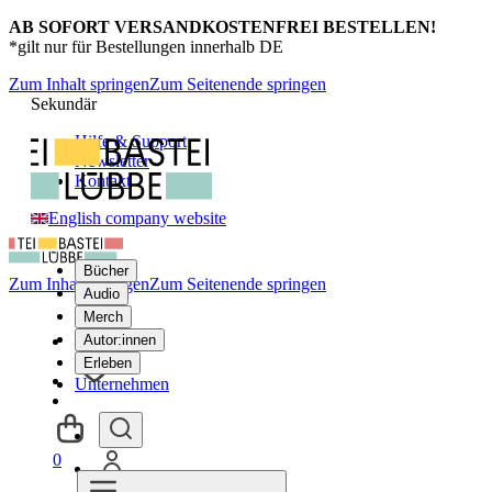
AB SOFORT VERSANDKOSTENFREI BESTELLEN!
*gilt nur für Bestellungen innerhalb DE
Zum Inhalt springen
Zum Seitenende springen
Sekundär
Hilfe & Support
Newsletter
Kontakt
English company website
Bücher
Zum Inhalt springen
Zum Seitenende springen
Audio
Merch
Autor:innen
Erleben
Unternehmen
0