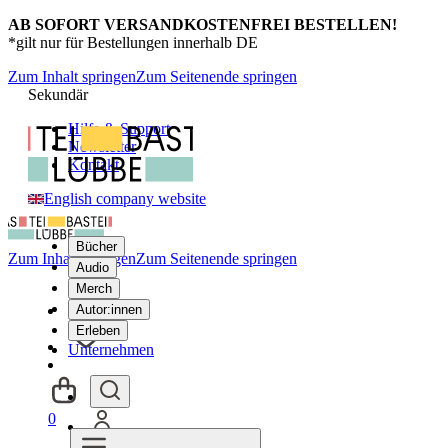
AB SOFORT VERSANDKOSTENFREI BESTELLEN!
*gilt nur für Bestellungen innerhalb DE
Zum Inhalt springen
Zum Seitenende springen
Sekundär
Hilfe & Support
Newsletter
Kontakt
English company website
Bücher
Zum Inhalt springen
Zum Seitenende springen
Audio
Merch
Autor:innen
Erleben
Unternehmen
0