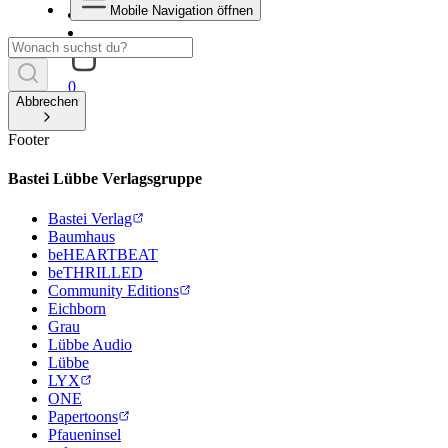
Mobile Navigation öffnen
0
Abbrechen
Footer
Bastei Lübbe Verlagsgruppe
Bastei Verlag
Baumhaus
beHEARTBEAT
beTHRILLED
Community Editions
Eichborn
Grau
Lübbe Audio
Lübbe
LYX
ONE
Papertoons
Pfaueninsel