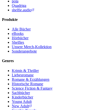
pola
Quadriga
shelfie.audio
Produkte
Alle Bücher
eBooks
Hörbücher
Shelfies
Unsere Merch-Kollektion
Sonderangebote
Genres
Krimis & Thriller
Liebesromane
Romane & Erzählungen
Historische Romane
Science Fiction & Fantasy
Sachbücher
Kinderbücher
Young Adult
New Adult