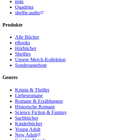
pola
Quadriga
shelfie.audio
Produkte
Alle Bücher
eBooks
Hörbücher
Shelfies
Unsere Merch-Kollektion
Sonderangebote
Genres
Krimis & Thriller
Liebesromane
Romane & Erzählungen
Historische Romane
Science Fiction & Fantasy
Sachbücher
Kinderbücher
Young Adult
New Adult