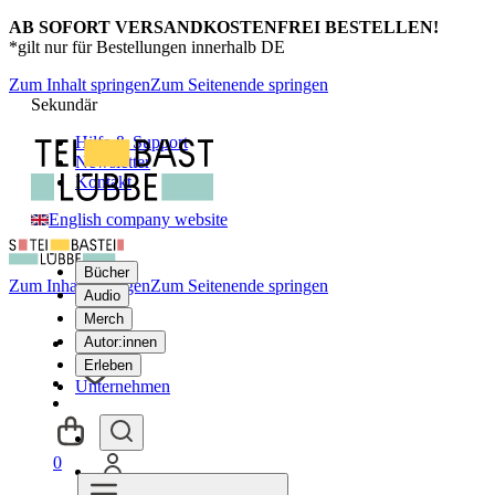
AB SOFORT VERSANDKOSTENFREI BESTELLEN!
*gilt nur für Bestellungen innerhalb DE
Zum Inhalt springen
Zum Seitenende springen
Sekundär
Hilfe & Support
Newsletter
Kontakt
English company website
Bücher
Zum Inhalt springen
Zum Seitenende springen
Audio
Merch
Autor:innen
Erleben
Unternehmen
0