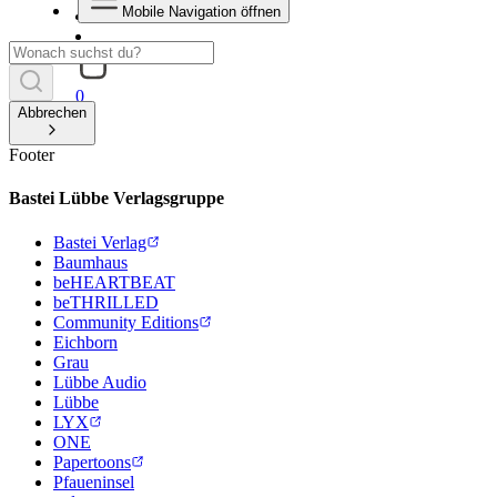
Mobile Navigation öffnen
0
Abbrechen
Footer
Bastei Lübbe Verlagsgruppe
Bastei Verlag
Baumhaus
beHEARTBEAT
beTHRILLED
Community Editions
Eichborn
Grau
Lübbe Audio
Lübbe
LYX
ONE
Papertoons
Pfaueninsel