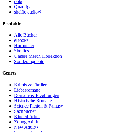
pola
Quadriga
shelfie.audio
Produkte
Alle Bücher
eBooks
Hörbücher
Shelfies
Unsere Merch-Kollektion
Sonderangebote
Genres
Krimis & Thriller
Liebesromane
Romane & Erzählungen
Historische Romane
Science Fiction & Fantasy
Sachbücher
Kinderbücher
Young Adult
New Adult