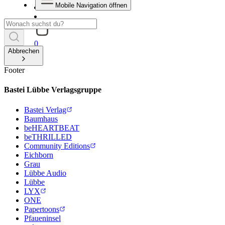
Mobile Navigation öffnen
0
Abbrechen
Footer
Bastei Lübbe Verlagsgruppe
Bastei Verlag
Baumhaus
beHEARTBEAT
beTHRILLED
Community Editions
Eichborn
Grau
Lübbe Audio
Lübbe
LYX
ONE
Papertoons
Pfaueninsel