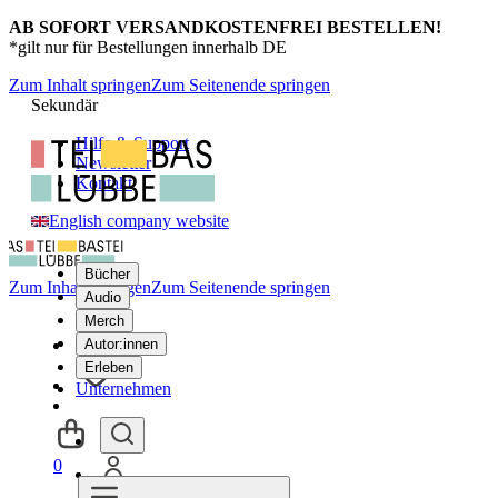
AB SOFORT VERSANDKOSTENFREI BESTELLEN!
*gilt nur für Bestellungen innerhalb DE
Zum Inhalt springen
Zum Seitenende springen
Sekundär
Hilfe & Support
Newsletter
Kontakt
English company website
Bücher
Zum Inhalt springen
Zum Seitenende springen
Audio
Merch
Autor:innen
Erleben
Unternehmen
0