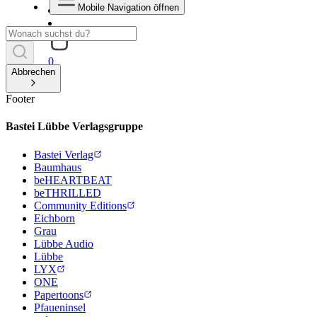
Mobile Navigation öffnen
0
Abbrechen
Footer
Bastei Lübbe Verlagsgruppe
Bastei Verlag
Baumhaus
beHEARTBEAT
beTHRILLED
Community Editions
Eichborn
Grau
Lübbe Audio
Lübbe
LYX
ONE
Papertoons
Pfaueninsel