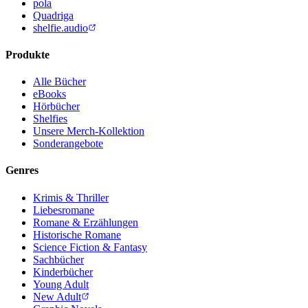
pola
Quadriga
shelfie.audio
Produkte
Alle Bücher
eBooks
Hörbücher
Shelfies
Unsere Merch-Kollektion
Sonderangebote
Genres
Krimis & Thriller
Liebesromane
Romane & Erzählungen
Historische Romane
Science Fiction & Fantasy
Sachbücher
Kinderbücher
Young Adult
New Adult