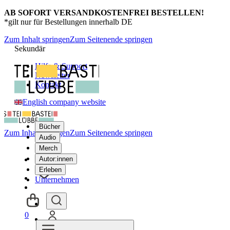
AB SOFORT VERSANDKOSTENFREI BESTELLEN!
*gilt nur für Bestellungen innerhalb DE
Zum Inhalt springen
Zum Seitenende springen
Sekundär
Hilfe & Support
Newsletter
Kontakt
English company website
Bücher
Zum Inhalt springen
Zum Seitenende springen
Audio
Merch
Autor:innen
Erleben
Unternehmen
0