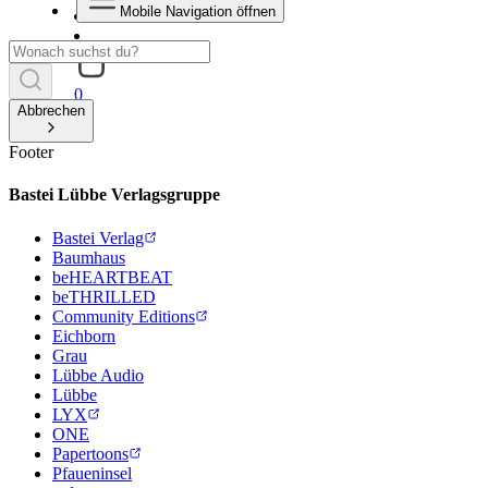
Mobile Navigation öffnen
0
Abbrechen
Footer
Bastei Lübbe Verlagsgruppe
Bastei Verlag
Baumhaus
beHEARTBEAT
beTHRILLED
Community Editions
Eichborn
Grau
Lübbe Audio
Lübbe
LYX
ONE
Papertoons
Pfaueninsel