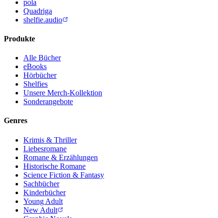
pola
Quadriga
shelfie.audio
Produkte
Alle Bücher
eBooks
Hörbücher
Shelfies
Unsere Merch-Kollektion
Sonderangebote
Genres
Krimis & Thriller
Liebesromane
Romane & Erzählungen
Historische Romane
Science Fiction & Fantasy
Sachbücher
Kinderbücher
Young Adult
New Adult