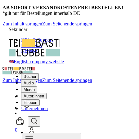
AB SOFORT VERSANDKOSTENFREI BESTELLEN!
*gilt nur für Bestellungen innerhalb DE
Zum Inhalt springen
Zum Seitenende springen
Sekundär
Hilfe & Support
Newsletter
Kontakt
English company website
Bücher
Zum Inhalt springen
Zum Seitenende springen
Audio
Merch
Autor:innen
Erleben
Unternehmen
0