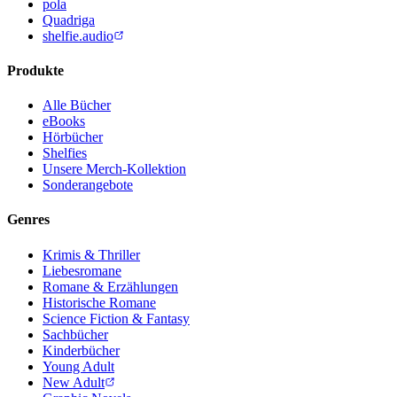
pola
Quadriga
shelfie.audio
Produkte
Alle Bücher
eBooks
Hörbücher
Shelfies
Unsere Merch-Kollektion
Sonderangebote
Genres
Krimis & Thriller
Liebesromane
Romane & Erzählungen
Historische Romane
Science Fiction & Fantasy
Sachbücher
Kinderbücher
Young Adult
New Adult