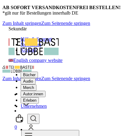
AB SOFORT VERSANDKOSTENFREI BESTELLEN!
*gilt nur für Bestellungen innerhalb DE
Zum Inhalt springen
Zum Seitenende springen
Sekundär
Hilfe & Support
Newsletter
Kontakt
English company website
Bücher
Zum Inhalt springen
Zum Seitenende springen
Audio
Merch
Autor:innen
Erleben
Unternehmen
0