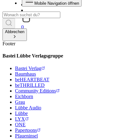
Mobile Navigation öffnen
0
Abbrechen
Footer
Bastei Lübbe Verlagsgruppe
Bastei Verlag
Baumhaus
beHEARTBEAT
beTHRILLED
Community Editions
Eichborn
Grau
Lübbe Audio
Lübbe
LYX
ONE
Papertoons
Pfaueninsel