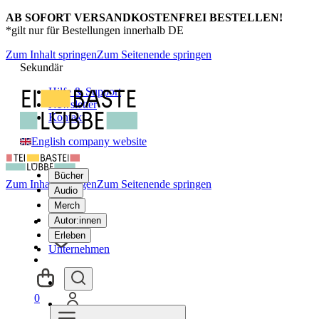
AB SOFORT VERSANDKOSTENFREI BESTELLEN!
*gilt nur für Bestellungen innerhalb DE
Zum Inhalt springen
Zum Seitenende springen
Sekundär
Hilfe & Support
Newsletter
Kontakt
English company website
Bücher
Zum Inhalt springen
Zum Seitenende springen
Audio
Merch
Autor:innen
Erleben
Unternehmen
0