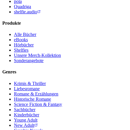
pola
Quadriga
shelfie.audio
Produkte
Alle Bücher
eBooks
Hörbücher
Shelfies
Unsere Merch-Kollektion
Sonderangebote
Genres
Krimis & Thriller
Liebesromane
Romane & Erzählungen
Historische Romane
Science Fiction & Fantasy
Sachbücher
Kinderbücher
Young Adult
New Adult