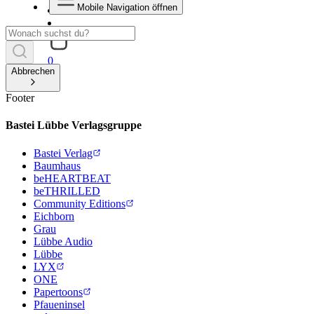
Mobile Navigation öffnen
0
Abbrechen
Footer
Bastei Lübbe Verlagsgruppe
Bastei Verlag
Baumhaus
beHEARTBEAT
beTHRILLED
Community Editions
Eichborn
Grau
Lübbe Audio
Lübbe
LYX
ONE
Papertoons
Pfaueninsel