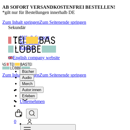
AB SOFORT VERSANDKOSTENFREI BESTELLEN!
*gilt nur für Bestellungen innerhalb DE
Zum Inhalt springen
Zum Seitenende springen
Sekundär
Hilfe & Support
Newsletter
Kontakt
English company website
Bücher
Zum Inhalt springen
Zum Seitenende springen
Audio
Merch
Autor:innen
Erleben
Unternehmen
0