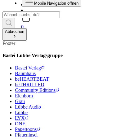
Mobile Navigation öffnen
0
Abbrechen
Footer
Bastei Lübbe Verlagsgruppe
Bastei Verlag
Baumhaus
beHEARTBEAT
beTHRILLED
Community Editions
Eichborn
Grau
Lübbe Audio
Lübbe
LYX
ONE
Papertoons
Pfaueninsel