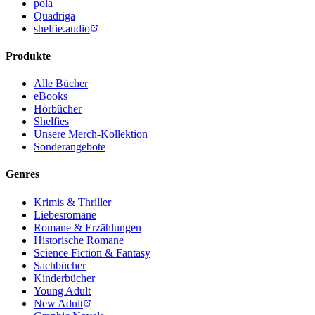
pola
Quadriga
shelfie.audio
Produkte
Alle Bücher
eBooks
Hörbücher
Shelfies
Unsere Merch-Kollektion
Sonderangebote
Genres
Krimis & Thriller
Liebesromane
Romane & Erzählungen
Historische Romane
Science Fiction & Fantasy
Sachbücher
Kinderbücher
Young Adult
New Adult