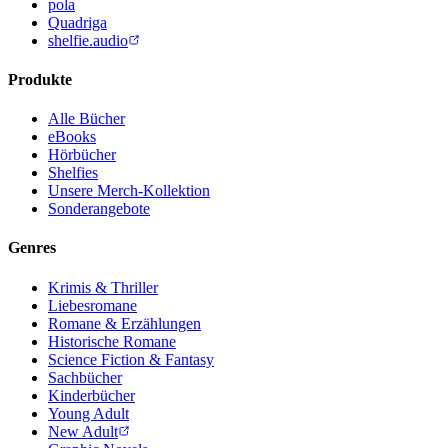
pola
Quadriga
shelfie.audio
Produkte
Alle Bücher
eBooks
Hörbücher
Shelfies
Unsere Merch-Kollektion
Sonderangebote
Genres
Krimis & Thriller
Liebesromane
Romane & Erzählungen
Historische Romane
Science Fiction & Fantasy
Sachbücher
Kinderbücher
Young Adult
New Adult