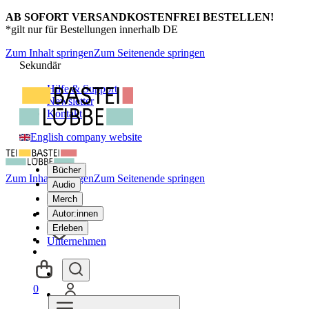
AB SOFORT VERSANDKOSTENFREI BESTELLEN!
*gilt nur für Bestellungen innerhalb DE
Zum Inhalt springen
Zum Seitenende springen
Sekundär
Hilfe & Support
Newsletter
Kontakt
English company website
Bücher
Zum Inhalt springen
Zum Seitenende springen
Audio
Merch
Autor:innen
Erleben
Unternehmen
0