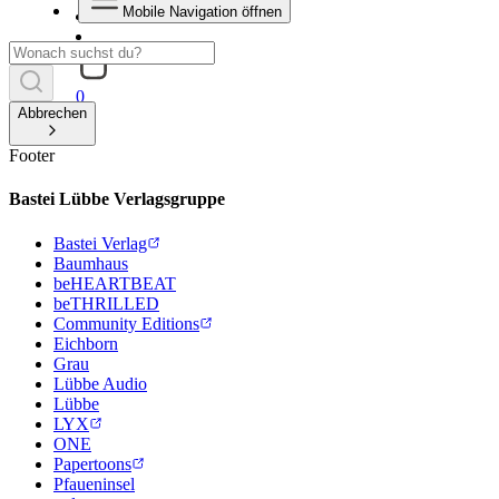
Mobile Navigation öffnen
0
Abbrechen
Footer
Bastei Lübbe Verlagsgruppe
Bastei Verlag
Baumhaus
beHEARTBEAT
beTHRILLED
Community Editions
Eichborn
Grau
Lübbe Audio
Lübbe
LYX
ONE
Papertoons
Pfaueninsel