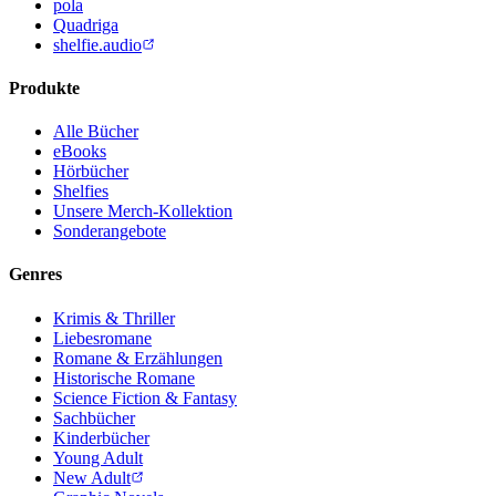
pola
Quadriga
shelfie.audio
Produkte
Alle Bücher
eBooks
Hörbücher
Shelfies
Unsere Merch-Kollektion
Sonderangebote
Genres
Krimis & Thriller
Liebesromane
Romane & Erzählungen
Historische Romane
Science Fiction & Fantasy
Sachbücher
Kinderbücher
Young Adult
New Adult