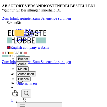
AB SOFORT VERSANDKOSTENFREI BESTELLEN!
*gilt nur für Bestellungen innerhalb DE
Zum Inhalt springen
Zum Seitenende springen
Sekundär
Hilfe & Support
Newsletter
Kontakt
English company website
Bücher
Zum Inhalt springen
Zum Seitenende springen
Audio
Merch
Autor:innen
Erleben
Unternehmen
0