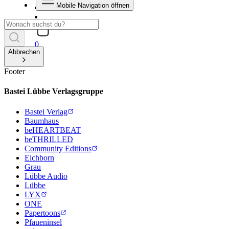
Mobile Navigation öffnen
0
Abbrechen
Footer
Bastei Lübbe Verlagsgruppe
Bastei Verlag
Baumhaus
beHEARTBEAT
beTHRILLED
Community Editions
Eichborn
Grau
Lübbe Audio
Lübbe
LYX
ONE
Papertoons
Pfaueninsel