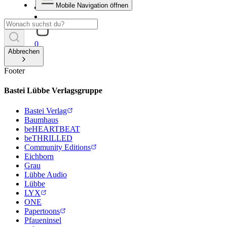
Mobile Navigation öffnen
0
Abbrechen
Footer
Bastei Lübbe Verlagsgruppe
Bastei Verlag
Baumhaus
beHEARTBEAT
beTHRILLED
Community Editions
Eichborn
Grau
Lübbe Audio
Lübbe
LYX
ONE
Papertoons
Pfaueninsel