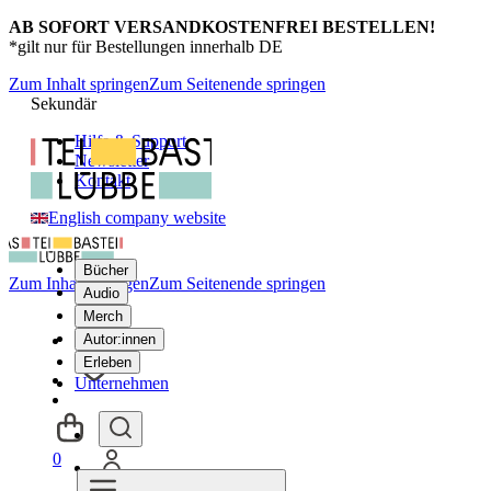
AB SOFORT VERSANDKOSTENFREI BESTELLEN!
*gilt nur für Bestellungen innerhalb DE
Zum Inhalt springen
Zum Seitenende springen
Sekundär
Hilfe & Support
Newsletter
Kontakt
English company website
Bücher
Zum Inhalt springen
Zum Seitenende springen
Audio
Merch
Autor:innen
Erleben
Unternehmen
0