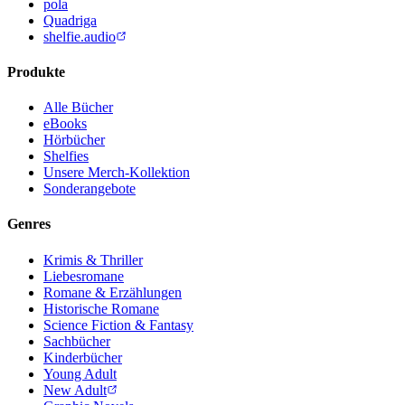
pola
Quadriga
shelfie.audio
Produkte
Alle Bücher
eBooks
Hörbücher
Shelfies
Unsere Merch-Kollektion
Sonderangebote
Genres
Krimis & Thriller
Liebesromane
Romane & Erzählungen
Historische Romane
Science Fiction & Fantasy
Sachbücher
Kinderbücher
Young Adult
New Adult