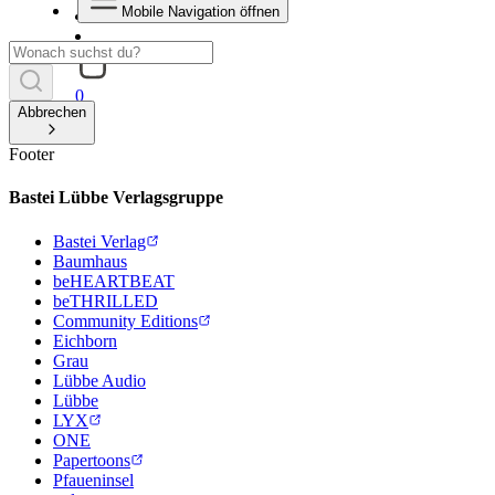
Mobile Navigation öffnen
0
Abbrechen
Footer
Bastei Lübbe Verlagsgruppe
Bastei Verlag
Baumhaus
beHEARTBEAT
beTHRILLED
Community Editions
Eichborn
Grau
Lübbe Audio
Lübbe
LYX
ONE
Papertoons
Pfaueninsel