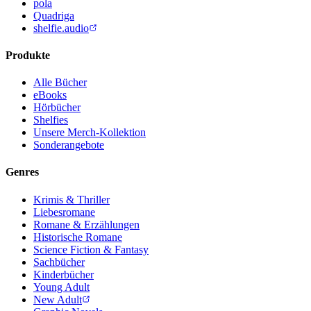
pola
Quadriga
shelfie.audio
Produkte
Alle Bücher
eBooks
Hörbücher
Shelfies
Unsere Merch-Kollektion
Sonderangebote
Genres
Krimis & Thriller
Liebesromane
Romane & Erzählungen
Historische Romane
Science Fiction & Fantasy
Sachbücher
Kinderbücher
Young Adult
New Adult