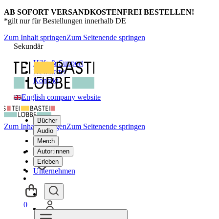
AB SOFORT VERSANDKOSTENFREI BESTELLEN!
*gilt nur für Bestellungen innerhalb DE
Zum Inhalt springen
Zum Seitenende springen
Sekundär
Hilfe & Support
Newsletter
Kontakt
English company website
Bücher
Zum Inhalt springen
Zum Seitenende springen
Audio
Merch
Autor:innen
Erleben
Unternehmen
0