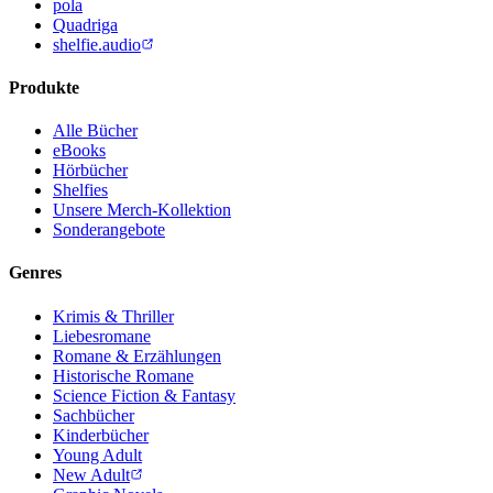
pola
Quadriga
shelfie.audio
Produkte
Alle Bücher
eBooks
Hörbücher
Shelfies
Unsere Merch-Kollektion
Sonderangebote
Genres
Krimis & Thriller
Liebesromane
Romane & Erzählungen
Historische Romane
Science Fiction & Fantasy
Sachbücher
Kinderbücher
Young Adult
New Adult