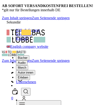
AB SOFORT VERSANDKOSTENFREI BESTELLEN!
*gilt nur für Bestellungen innerhalb DE
Zum Inhalt springen
Zum Seitenende springen
Sekundär
Hilfe & Support
Newsletter
Kontakt
English company website
Bücher
Zum Inhalt springen
Zum Seitenende springen
Audio
Merch
Autor:innen
Erleben
Unternehmen
0