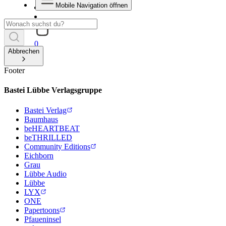
Mobile Navigation öffnen
0
Abbrechen
Footer
Bastei Lübbe Verlagsgruppe
Bastei Verlag
Baumhaus
beHEARTBEAT
beTHRILLED
Community Editions
Eichborn
Grau
Lübbe Audio
Lübbe
LYX
ONE
Papertoons
Pfaueninsel