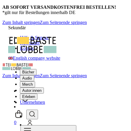
AB SOFORT VERSANDKOSTENFREI BESTELLEN!
*gilt nur für Bestellungen innerhalb DE
Zum Inhalt springen
Zum Seitenende springen
Sekundär
Hilfe & Support
Newsletter
Kontakt
English company website
Bücher
Zum Inhalt springen
Zum Seitenende springen
Audio
Merch
Autor:innen
Erleben
Unternehmen
0