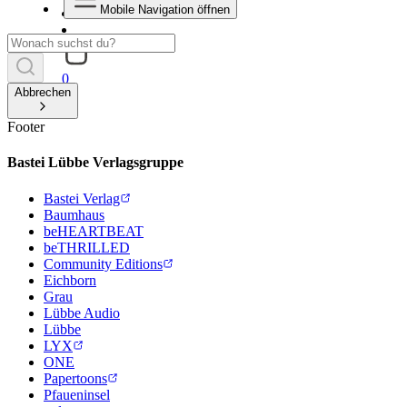
Mobile Navigation öffnen
0
Abbrechen
Footer
Bastei Lübbe Verlagsgruppe
Bastei Verlag
Baumhaus
beHEARTBEAT
beTHRILLED
Community Editions
Eichborn
Grau
Lübbe Audio
Lübbe
LYX
ONE
Papertoons
Pfaueninsel