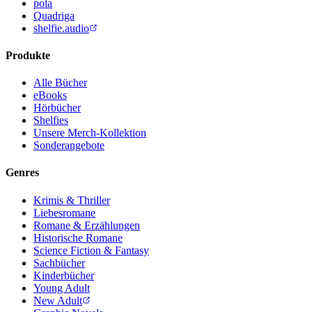
pola
Quadriga
shelfie.audio
Produkte
Alle Bücher
eBooks
Hörbücher
Shelfies
Unsere Merch-Kollektion
Sonderangebote
Genres
Krimis & Thriller
Liebesromane
Romane & Erzählungen
Historische Romane
Science Fiction & Fantasy
Sachbücher
Kinderbücher
Young Adult
New Adult