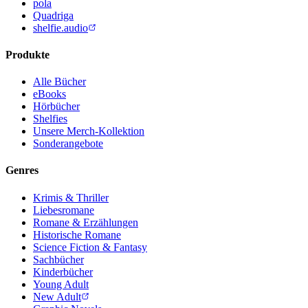
pola
Quadriga
shelfie.audio
Produkte
Alle Bücher
eBooks
Hörbücher
Shelfies
Unsere Merch-Kollektion
Sonderangebote
Genres
Krimis & Thriller
Liebesromane
Romane & Erzählungen
Historische Romane
Science Fiction & Fantasy
Sachbücher
Kinderbücher
Young Adult
New Adult