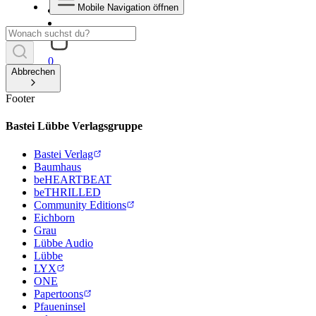
Mobile Navigation öffnen
0
Abbrechen
Footer
Bastei Lübbe Verlagsgruppe
Bastei Verlag
Baumhaus
beHEARTBEAT
beTHRILLED
Community Editions
Eichborn
Grau
Lübbe Audio
Lübbe
LYX
ONE
Papertoons
Pfaueninsel