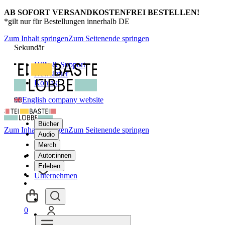
AB SOFORT VERSANDKOSTENFREI BESTELLEN!
*gilt nur für Bestellungen innerhalb DE
Zum Inhalt springen
Zum Seitenende springen
Sekundär
Hilfe & Support
Newsletter
Kontakt
English company website
Bücher
Zum Inhalt springen
Zum Seitenende springen
Audio
Merch
Autor:innen
Erleben
Unternehmen
0