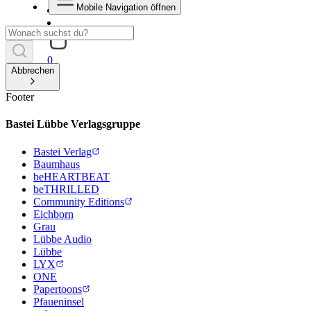
Mobile Navigation öffnen
0
Abbrechen
Footer
Bastei Lübbe Verlagsgruppe
Bastei Verlag
Baumhaus
beHEARTBEAT
beTHRILLED
Community Editions
Eichborn
Grau
Lübbe Audio
Lübbe
LYX
ONE
Papertoons
Pfaueninsel