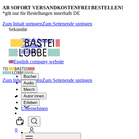
AB SOFORT VERSANDKOSTENFREI BESTELLEN!
*gilt nur für Bestellungen innerhalb DE
Zum Inhalt springen
Zum Seitenende springen
Sekundär
Hilfe & Support
Newsletter
Kontakt
English company website
Bücher
Zum Inhalt springen
Zum Seitenende springen
Audio
Merch
Autor:innen
Erleben
Unternehmen
0