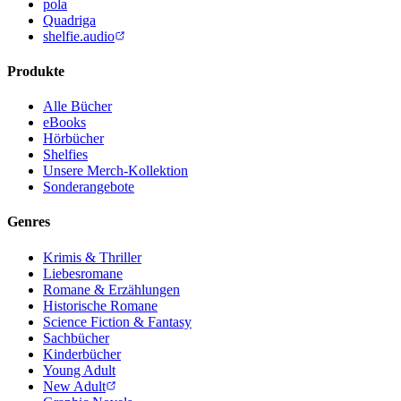
pola
Quadriga
shelfie.audio
Produkte
Alle Bücher
eBooks
Hörbücher
Shelfies
Unsere Merch-Kollektion
Sonderangebote
Genres
Krimis & Thriller
Liebesromane
Romane & Erzählungen
Historische Romane
Science Fiction & Fantasy
Sachbücher
Kinderbücher
Young Adult
New Adult