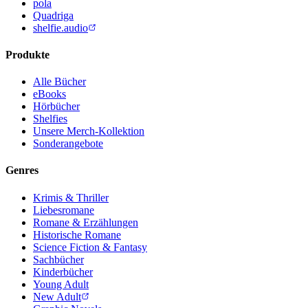
pola
Quadriga
shelfie.audio
Produkte
Alle Bücher
eBooks
Hörbücher
Shelfies
Unsere Merch-Kollektion
Sonderangebote
Genres
Krimis & Thriller
Liebesromane
Romane & Erzählungen
Historische Romane
Science Fiction & Fantasy
Sachbücher
Kinderbücher
Young Adult
New Adult