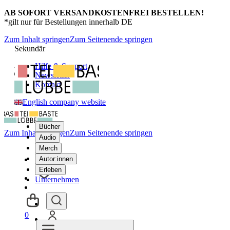
AB SOFORT VERSANDKOSTENFREI BESTELLEN!
*gilt nur für Bestellungen innerhalb DE
Zum Inhalt springen
Zum Seitenende springen
Sekundär
Hilfe & Support
Newsletter
Kontakt
English company website
Bücher
Zum Inhalt springen
Zum Seitenende springen
Audio
Merch
Autor:innen
Erleben
Unternehmen
0