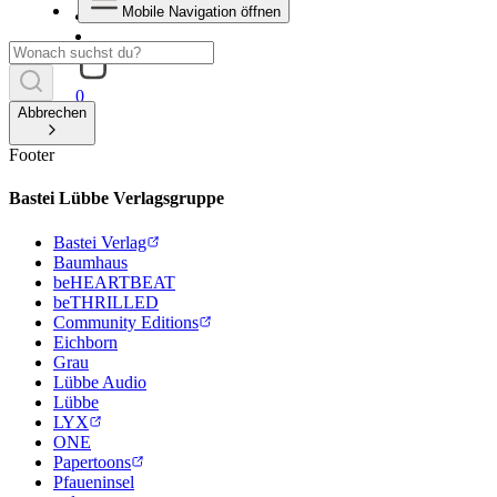
Mobile Navigation öffnen
0
Abbrechen
Footer
Bastei Lübbe Verlagsgruppe
Bastei Verlag
Baumhaus
beHEARTBEAT
beTHRILLED
Community Editions
Eichborn
Grau
Lübbe Audio
Lübbe
LYX
ONE
Papertoons
Pfaueninsel