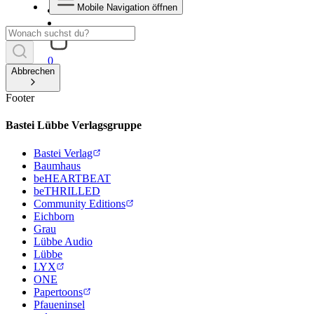
Mobile Navigation öffnen
0
Abbrechen
Footer
Bastei Lübbe Verlagsgruppe
Bastei Verlag
Baumhaus
beHEARTBEAT
beTHRILLED
Community Editions
Eichborn
Grau
Lübbe Audio
Lübbe
LYX
ONE
Papertoons
Pfaueninsel