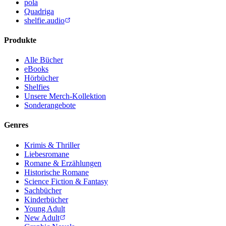
pola
Quadriga
shelfie.audio
Produkte
Alle Bücher
eBooks
Hörbücher
Shelfies
Unsere Merch-Kollektion
Sonderangebote
Genres
Krimis & Thriller
Liebesromane
Romane & Erzählungen
Historische Romane
Science Fiction & Fantasy
Sachbücher
Kinderbücher
Young Adult
New Adult