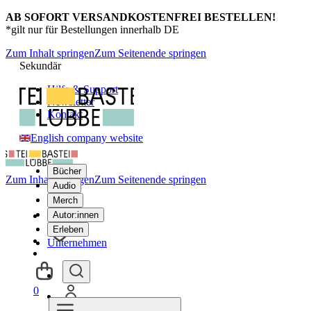
AB SOFORT VERSANDKOSTENFREI BESTELLEN!
*gilt nur für Bestellungen innerhalb DE
Zum Inhalt springen
Zum Seitenende springen
Sekundär
Hilfe & Support
Newsletter
Kontakt
English company website
Bücher
Zum Inhalt springen
Zum Seitenende springen
Audio
Merch
Autor:innen
Erleben
Unternehmen
0