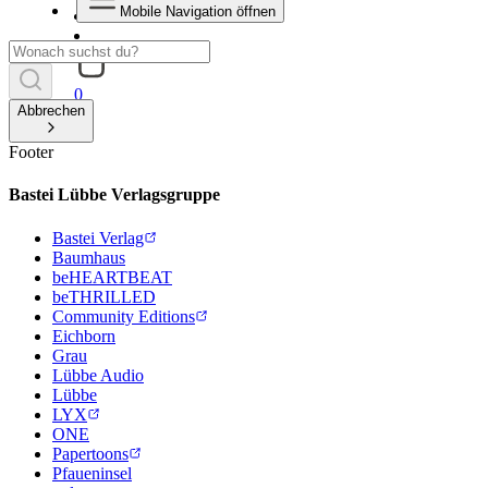
Mobile Navigation öffnen
0
Abbrechen
Footer
Bastei Lübbe Verlagsgruppe
Bastei Verlag
Baumhaus
beHEARTBEAT
beTHRILLED
Community Editions
Eichborn
Grau
Lübbe Audio
Lübbe
LYX
ONE
Papertoons
Pfaueninsel