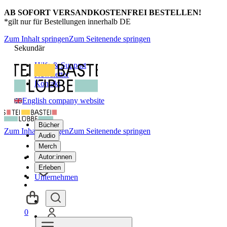
AB SOFORT VERSANDKOSTENFREI BESTELLEN!
*gilt nur für Bestellungen innerhalb DE
Zum Inhalt springen
Zum Seitenende springen
Sekundär
Hilfe & Support
Newsletter
Kontakt
English company website
Bücher
Zum Inhalt springen
Zum Seitenende springen
Audio
Merch
Autor:innen
Erleben
Unternehmen
0