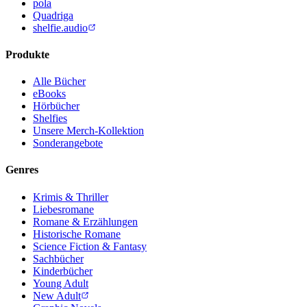
pola
Quadriga
shelfie.audio
Produkte
Alle Bücher
eBooks
Hörbücher
Shelfies
Unsere Merch-Kollektion
Sonderangebote
Genres
Krimis & Thriller
Liebesromane
Romane & Erzählungen
Historische Romane
Science Fiction & Fantasy
Sachbücher
Kinderbücher
Young Adult
New Adult