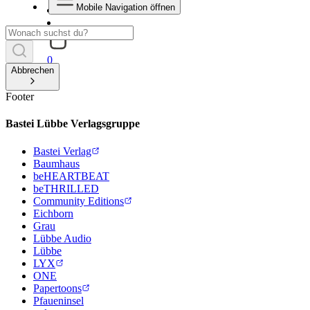
Mobile Navigation öffnen
0
Abbrechen
Footer
Bastei Lübbe Verlagsgruppe
Bastei Verlag
Baumhaus
beHEARTBEAT
beTHRILLED
Community Editions
Eichborn
Grau
Lübbe Audio
Lübbe
LYX
ONE
Papertoons
Pfaueninsel