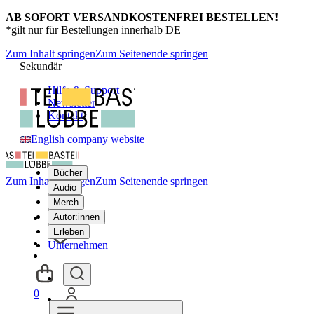
AB SOFORT VERSANDKOSTENFREI BESTELLEN!
*gilt nur für Bestellungen innerhalb DE
Zum Inhalt springen
Zum Seitenende springen
Sekundär
Hilfe & Support
Newsletter
Kontakt
English company website
Bücher
Zum Inhalt springen
Zum Seitenende springen
Audio
Merch
Autor:innen
Erleben
Unternehmen
0