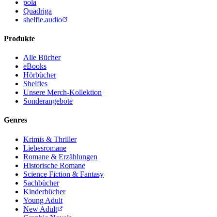
pola
Quadriga
shelfie.audio
Produkte
Alle Bücher
eBooks
Hörbücher
Shelfies
Unsere Merch-Kollektion
Sonderangebote
Genres
Krimis & Thriller
Liebesromane
Romane & Erzählungen
Historische Romane
Science Fiction & Fantasy
Sachbücher
Kinderbücher
Young Adult
New Adult