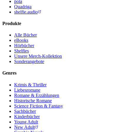
pola
Quadriga
shelfie.audio
Produkte
Alle Bücher
eBooks
Hörbücher
Shelfies
Unsere Merch-Kollektion
Sonderangebote
Genres
Krimis & Thriller
Liebesromane
Romane & Erzählungen
Historische Romane
Science Fiction & Fantasy
Sachbücher
Kinderbücher
Young Adult
New Adult