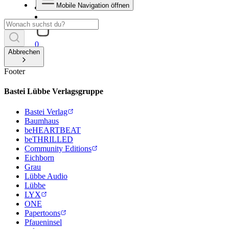
Mobile Navigation öffnen
0
Abbrechen
Footer
Bastei Lübbe Verlagsgruppe
Bastei Verlag
Baumhaus
beHEARTBEAT
beTHRILLED
Community Editions
Eichborn
Grau
Lübbe Audio
Lübbe
LYX
ONE
Papertoons
Pfaueninsel