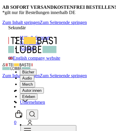
AB SOFORT VERSANDKOSTENFREI BESTELLEN!
*gilt nur für Bestellungen innerhalb DE
Zum Inhalt springen
Zum Seitenende springen
Sekundär
Hilfe & Support
Newsletter
Kontakt
English company website
Bücher
Zum Inhalt springen
Zum Seitenende springen
Audio
Merch
Autor:innen
Erleben
Unternehmen
0