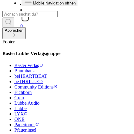
Mobile Navigation öffnen
0
Abbrechen
Footer
Bastei Lübbe Verlagsgruppe
Bastei Verlag
Baumhaus
beHEARTBEAT
beTHRILLED
Community Editions
Eichborn
Grau
Lübbe Audio
Lübbe
LYX
ONE
Papertoons
Pfaueninsel