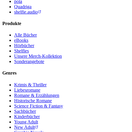
pola
Quadriga
shelfie.audio
Produkte
Alle Bücher
eBooks
Hörbücher
Shelfies
Unsere Merch-Kollektion
Sonderangebote
Genres
Krimis & Thriller
Liebesromane
Romane & Erzählungen
Historische Romane
Science Fiction & Fantasy
Sachbücher
Kinderbücher
Young Adult
New Adult