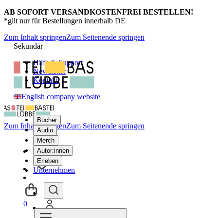
AB SOFORT VERSANDKOSTENFREI BESTELLEN!
*gilt nur für Bestellungen innerhalb DE
Zum Inhalt springen
Zum Seitenende springen
Sekundär
Hilfe & Support
Newsletter
Kontakt
English company website
Bücher
Zum Inhalt springen
Zum Seitenende springen
Audio
Merch
Autor:innen
Erleben
Unternehmen
0