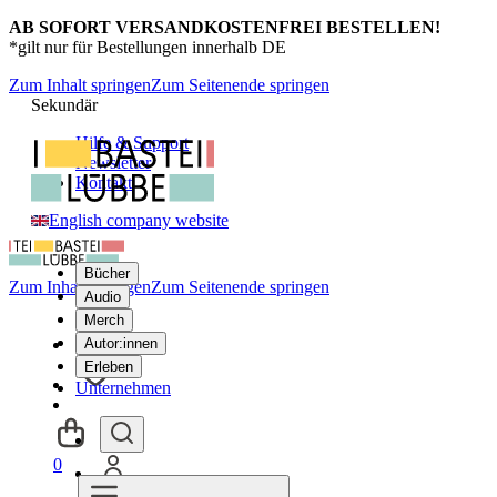
AB SOFORT VERSANDKOSTENFREI BESTELLEN!
*gilt nur für Bestellungen innerhalb DE
Zum Inhalt springen
Zum Seitenende springen
Sekundär
Hilfe & Support
Newsletter
Kontakt
English company website
Bücher
Zum Inhalt springen
Zum Seitenende springen
Audio
Merch
Autor:innen
Erleben
Unternehmen
0