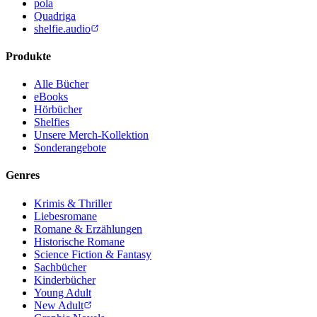
pola
Quadriga
shelfie.audio
Produkte
Alle Bücher
eBooks
Hörbücher
Shelfies
Unsere Merch-Kollektion
Sonderangebote
Genres
Krimis & Thriller
Liebesromane
Romane & Erzählungen
Historische Romane
Science Fiction & Fantasy
Sachbücher
Kinderbücher
Young Adult
New Adult