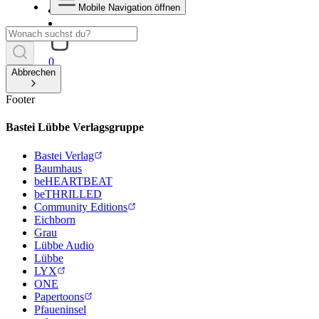
Mobile Navigation öffnen
0
Abbrechen
Footer
Bastei Lübbe Verlagsgruppe
Bastei Verlag
Baumhaus
beHEARTBEAT
beTHRILLED
Community Editions
Eichborn
Grau
Lübbe Audio
Lübbe
LYX
ONE
Papertoons
Pfaueninsel