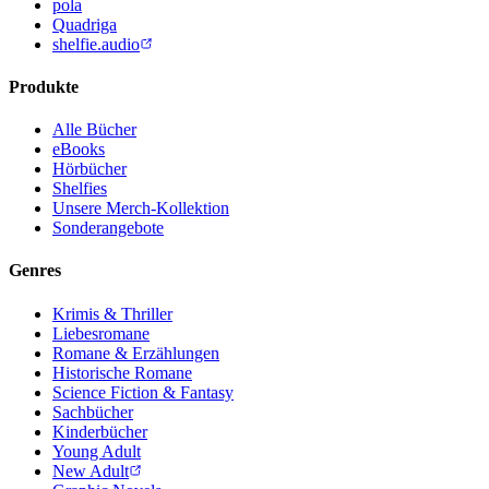
pola
Quadriga
shelfie.audio
Produkte
Alle Bücher
eBooks
Hörbücher
Shelfies
Unsere Merch-Kollektion
Sonderangebote
Genres
Krimis & Thriller
Liebesromane
Romane & Erzählungen
Historische Romane
Science Fiction & Fantasy
Sachbücher
Kinderbücher
Young Adult
New Adult