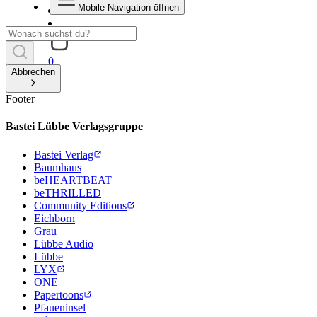
Mobile Navigation öffnen
0
Abbrechen
Footer
Bastei Lübbe Verlagsgruppe
Bastei Verlag
Baumhaus
beHEARTBEAT
beTHRILLED
Community Editions
Eichborn
Grau
Lübbe Audio
Lübbe
LYX
ONE
Papertoons
Pfaueninsel