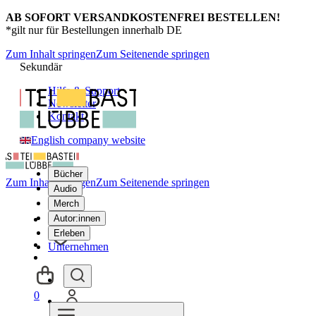
AB SOFORT VERSANDKOSTENFREI BESTELLEN!
*gilt nur für Bestellungen innerhalb DE
Zum Inhalt springen
Zum Seitenende springen
Sekundär
Hilfe & Support
Newsletter
Kontakt
English company website
Bücher
Zum Inhalt springen
Zum Seitenende springen
Audio
Merch
Autor:innen
Erleben
Unternehmen
0