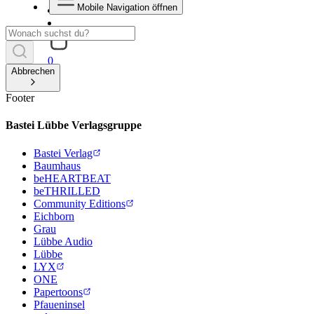
Mobile Navigation öffnen
0
Abbrechen
Footer
Bastei Lübbe Verlagsgruppe
Bastei Verlag
Baumhaus
beHEARTBEAT
beTHRILLED
Community Editions
Eichborn
Grau
Lübbe Audio
Lübbe
LYX
ONE
Papertoons
Pfaueninsel