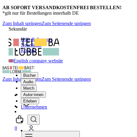
AB SOFORT VERSANDKOSTENFREI BESTELLEN!
*gilt nur für Bestellungen innerhalb DE
Zum Inhalt springen
Zum Seitenende springen
Sekundär
Hilfe & Support
Newsletter
Kontakt
English company website
Bücher
Zum Inhalt springen
Zum Seitenende springen
Audio
Merch
Autor:innen
Erleben
Unternehmen
0