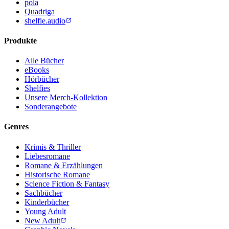
pola
Quadriga
shelfie.audio
Produkte
Alle Bücher
eBooks
Hörbücher
Shelfies
Unsere Merch-Kollektion
Sonderangebote
Genres
Krimis & Thriller
Liebesromane
Romane & Erzählungen
Historische Romane
Science Fiction & Fantasy
Sachbücher
Kinderbücher
Young Adult
New Adult