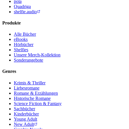
pola
Quadriga
shelfie.audio
Produkte
Alle Bücher
eBooks
Hörbücher
Shelfies
Unsere Merch-Kollektion
Sonderangebote
Genres
Krimis & Thriller
Liebesromane
Romane & Erzählungen
Historische Romane
Science Fiction & Fantasy
Sachbücher
Kinderbücher
Young Adult
New Adult