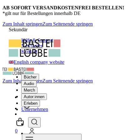
AB SOFORT VERSANDKOSTENFREI BESTELLEN!
*gilt nur für Bestellungen innerhalb DE
Zum Inhalt springen
Zum Seitenende springen
Sekundär
Hilfe & Support
Newsletter
Kontakt
English company website
Bücher
Zum Inhalt springen
Zum Seitenende springen
Audio
Merch
Autor:innen
Erleben
Unternehmen
0