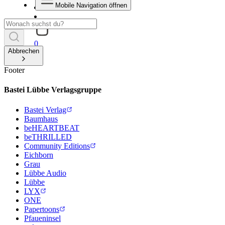
Mobile Navigation öffnen
0
Abbrechen
Footer
Bastei Lübbe Verlagsgruppe
Bastei Verlag
Baumhaus
beHEARTBEAT
beTHRILLED
Community Editions
Eichborn
Grau
Lübbe Audio
Lübbe
LYX
ONE
Papertoons
Pfaueninsel