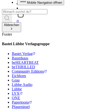
Mobile Navigation öffnen
0
Abbrechen
Footer
Bastei Lübbe Verlagsgruppe
Bastei Verlag
Baumhaus
beHEARTBEAT
beTHRILLED
Community Editions
Eichborn
Grau
Lübbe Audio
Lübbe
LYX
ONE
Papertoons
Pfaueninsel