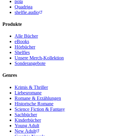
pola
Quadriga
shelfie.audio
Produkte
Alle Bücher
eBooks
Hörbücher
Shelfies
Unsere Merch-Kollektion
Sonderangebote
Genres
Krimis & Thriller
Liebesromane
Romane & Erzählungen
Historische Romane
Science Fiction & Fantasy
Sachbücher
Kinderbücher
Young Adult
New Adult