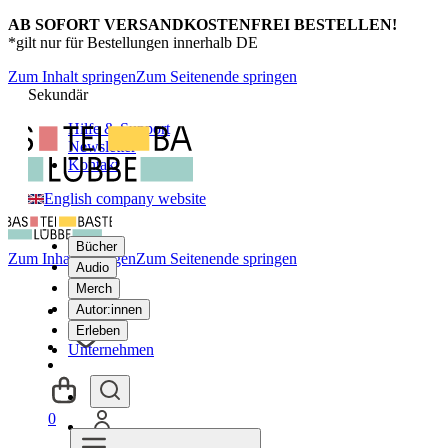
AB SOFORT VERSANDKOSTENFREI BESTELLEN!
*gilt nur für Bestellungen innerhalb DE
Zum Inhalt springen
Zum Seitenende springen
Sekundär
Hilfe & Support
Newsletter
Kontakt
English company website
Bücher
Zum Inhalt springen
Zum Seitenende springen
Audio
Merch
Autor:innen
Erleben
Unternehmen
0