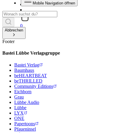
Mobile Navigation öffnen
0
Abbrechen
Footer
Bastei Lübbe Verlagsgruppe
Bastei Verlag
Baumhaus
beHEARTBEAT
beTHRILLED
Community Editions
Eichborn
Grau
Lübbe Audio
Lübbe
LYX
ONE
Papertoons
Pfaueninsel