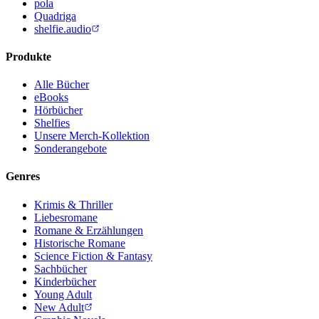
pola
Quadriga
shelfie.audio
Produkte
Alle Bücher
eBooks
Hörbücher
Shelfies
Unsere Merch-Kollektion
Sonderangebote
Genres
Krimis & Thriller
Liebesromane
Romane & Erzählungen
Historische Romane
Science Fiction & Fantasy
Sachbücher
Kinderbücher
Young Adult
New Adult