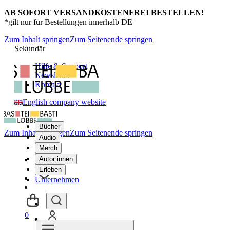
AB SOFORT VERSANDKOSTENFREI BESTELLEN!
*gilt nur für Bestellungen innerhalb DE
Zum Inhalt springen
Zum Seitenende springen
Sekundär
Hilfe & Support
Newsletter
Kontakt
English company website
Bücher
Zum Inhalt springen
Zum Seitenende springen
Audio
Merch
Autor:innen
Erleben
Unternehmen
0