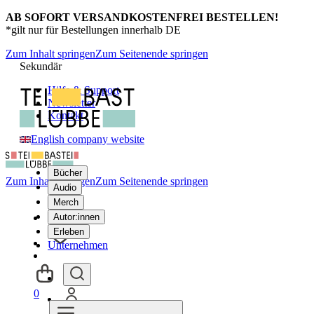
AB SOFORT VERSANDKOSTENFREI BESTELLEN!
*gilt nur für Bestellungen innerhalb DE
Zum Inhalt springen
Zum Seitenende springen
Sekundär
Hilfe & Support
Newsletter
Kontakt
English company website
Bücher
Zum Inhalt springen
Zum Seitenende springen
Audio
Merch
Autor:innen
Erleben
Unternehmen
0