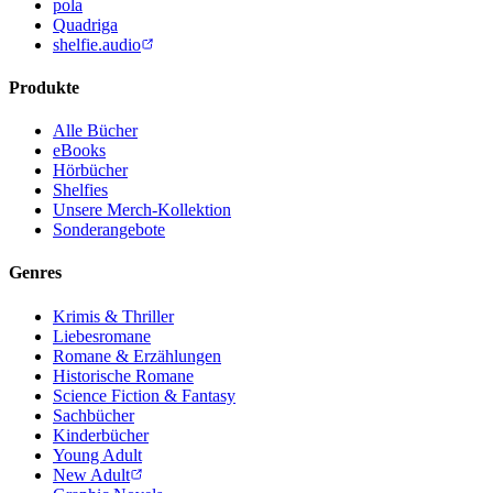
pola
Quadriga
shelfie.audio
Produkte
Alle Bücher
eBooks
Hörbücher
Shelfies
Unsere Merch-Kollektion
Sonderangebote
Genres
Krimis & Thriller
Liebesromane
Romane & Erzählungen
Historische Romane
Science Fiction & Fantasy
Sachbücher
Kinderbücher
Young Adult
New Adult