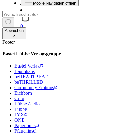
Mobile Navigation öffnen
0
Abbrechen
Footer
Bastei Lübbe Verlagsgruppe
Bastei Verlag
Baumhaus
beHEARTBEAT
beTHRILLED
Community Editions
Eichborn
Grau
Lübbe Audio
Lübbe
LYX
ONE
Papertoons
Pfaueninsel