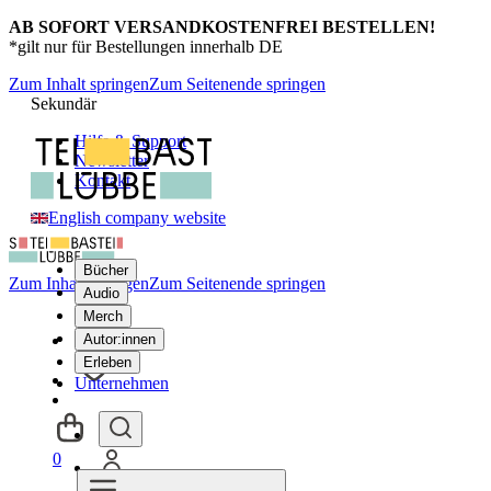
AB SOFORT VERSANDKOSTENFREI BESTELLEN!
*gilt nur für Bestellungen innerhalb DE
Zum Inhalt springen
Zum Seitenende springen
Sekundär
Hilfe & Support
Newsletter
Kontakt
English company website
Bücher
Zum Inhalt springen
Zum Seitenende springen
Audio
Merch
Autor:innen
Erleben
Unternehmen
0