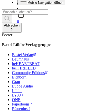
Mobile Navigation öffnen
0
Abbrechen
Footer
Bastei Lübbe Verlagsgruppe
Bastei Verlag
Baumhaus
beHEARTBEAT
beTHRILLED
Community Editions
Eichborn
Grau
Lübbe Audio
Lübbe
LYX
ONE
Papertoons
Pfaueninsel