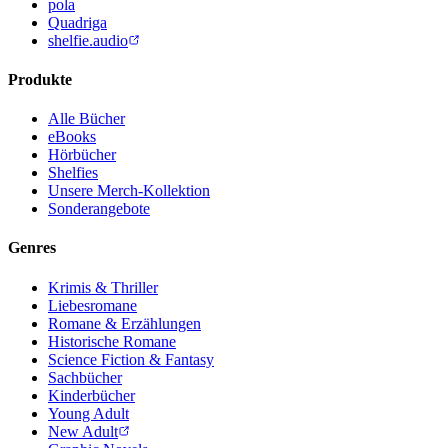
pola
Quadriga
shelfie.audio
Produkte
Alle Bücher
eBooks
Hörbücher
Shelfies
Unsere Merch-Kollektion
Sonderangebote
Genres
Krimis & Thriller
Liebesromane
Romane & Erzählungen
Historische Romane
Science Fiction & Fantasy
Sachbücher
Kinderbücher
Young Adult
New Adult