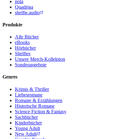
pola
Quadriga
shelfie.audio
Produkte
Alle Bücher
eBooks
Hörbücher
Shelfies
Unsere Merch-Kollektion
Sonderangebote
Genres
Krimis & Thriller
Liebesromane
Romane & Erzählungen
Historische Romane
Science Fiction & Fantasy
Sachbücher
Kinderbücher
Young Adult
New Adult