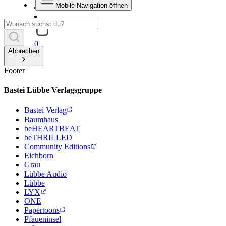
Mobile Navigation öffnen
0
Abbrechen
Footer
Bastei Lübbe Verlagsgruppe
Bastei Verlag
Baumhaus
beHEARTBEAT
beTHRILLED
Community Editions
Eichborn
Grau
Lübbe Audio
Lübbe
LYX
ONE
Papertoons
Pfaueninsel