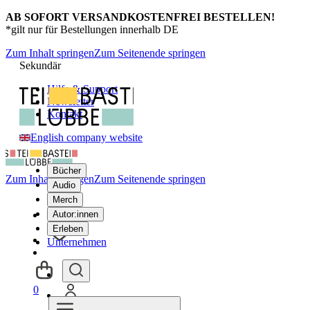
AB SOFORT VERSANDKOSTENFREI BESTELLEN!
*gilt nur für Bestellungen innerhalb DE
Zum Inhalt springen
Zum Seitenende springen
Sekundär
Hilfe & Support
Newsletter
Kontakt
English company website
Bücher
Zum Inhalt springen
Zum Seitenende springen
Audio
Merch
Autor:innen
Erleben
Unternehmen
0