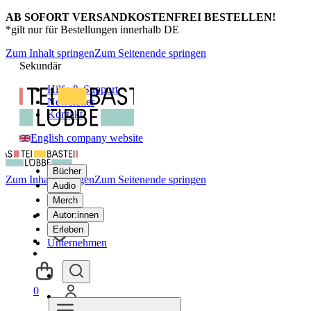
AB SOFORT VERSANDKOSTENFREI BESTELLEN!
*gilt nur für Bestellungen innerhalb DE
Zum Inhalt springen
Zum Seitenende springen
Sekundär
Hilfe & Support
Newsletter
Kontakt
English company website
Bücher
Zum Inhalt springen
Zum Seitenende springen
Audio
Merch
Autor:innen
Erleben
Unternehmen
0