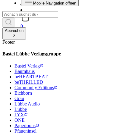
Mobile Navigation öffnen
0
Abbrechen
Footer
Bastei Lübbe Verlagsgruppe
Bastei Verlag
Baumhaus
beHEARTBEAT
beTHRILLED
Community Editions
Eichborn
Grau
Lübbe Audio
Lübbe
LYX
ONE
Papertoons
Pfaueninsel