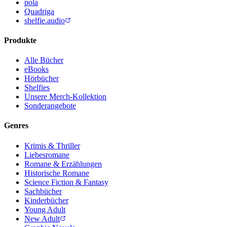
pola
Quadriga
shelfie.audio
Produkte
Alle Bücher
eBooks
Hörbücher
Shelfies
Unsere Merch-Kollektion
Sonderangebote
Genres
Krimis & Thriller
Liebesromane
Romane & Erzählungen
Historische Romane
Science Fiction & Fantasy
Sachbücher
Kinderbücher
Young Adult
New Adult