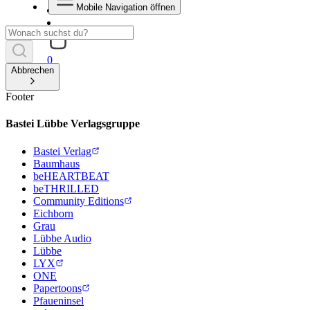
Mobile Navigation öffnen
0
Abbrechen
Footer
Bastei Lübbe Verlagsgruppe
Bastei Verlag
Baumhaus
beHEARTBEAT
beTHRILLED
Community Editions
Eichborn
Grau
Lübbe Audio
Lübbe
LYX
ONE
Papertoons
Pfaueninsel