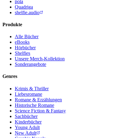
pola
Quadriga
shelfie.audio
Produkte
Alle Bücher
eBooks
Hörbücher
Shelfies
Unsere Merch-Kollektion
Sonderangebote
Genres
Krimis & Thriller
Liebesromane
Romane & Erzählungen
Historische Romane
Science Fiction & Fantasy
Sachbücher
Kinderbücher
Young Adult
New Adult