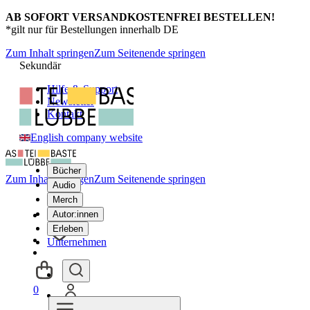
AB SOFORT VERSANDKOSTENFREI BESTELLEN!
*gilt nur für Bestellungen innerhalb DE
Zum Inhalt springen
Zum Seitenende springen
Sekundär
Hilfe & Support
Newsletter
Kontakt
English company website
Bücher
Zum Inhalt springen
Zum Seitenende springen
Audio
Merch
Autor:innen
Erleben
Unternehmen
0