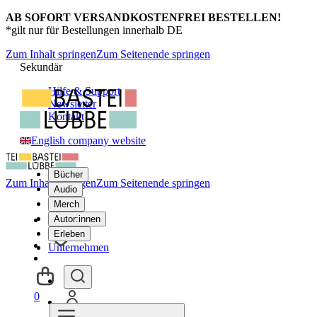
AB SOFORT VERSANDKOSTENFREI BESTELLEN!
*gilt nur für Bestellungen innerhalb DE
Zum Inhalt springen
Zum Seitenende springen
Sekundär
Hilfe & Support
Newsletter
Kontakt
English company website
Bücher
Zum Inhalt springen
Zum Seitenende springen
Audio
Merch
Autor:innen
Erleben
Unternehmen
0