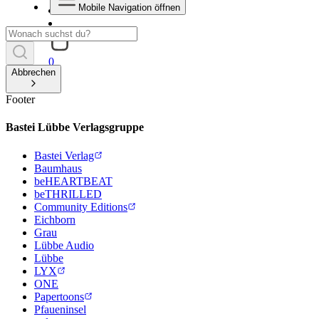
Mobile Navigation öffnen
0
Abbrechen
Footer
Bastei Lübbe Verlagsgruppe
Bastei Verlag
Baumhaus
beHEARTBEAT
beTHRILLED
Community Editions
Eichborn
Grau
Lübbe Audio
Lübbe
LYX
ONE
Papertoons
Pfaueninsel