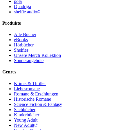
pola
Quadriga
shelfie.audio
Produkte
Alle Bücher
eBooks
Hörbücher
Shelfies
Unsere Merch-Kollektion
Sonderangebote
Genres
Krimis & Thriller
Liebesromane
Romane & Erzählungen
Historische Romane
Science Fiction & Fantasy
Sachbücher
Kinderbücher
Young Adult
New Adult