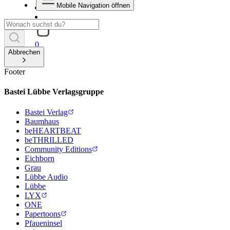
Mobile Navigation öffnen
0
Abbrechen
Footer
Bastei Lübbe Verlagsgruppe
Bastei Verlag
Baumhaus
beHEARTBEAT
beTHRILLED
Community Editions
Eichborn
Grau
Lübbe Audio
Lübbe
LYX
ONE
Papertoons
Pfaueninsel