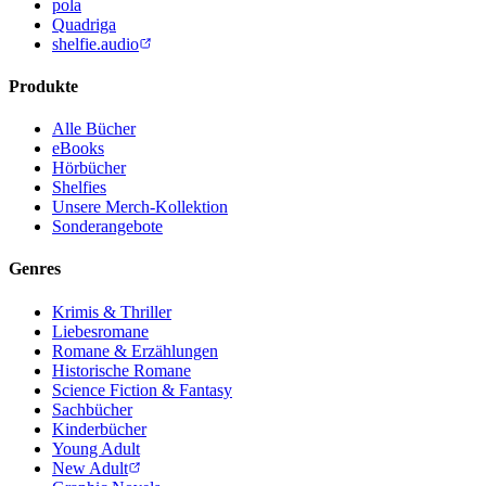
pola
Quadriga
shelfie.audio
Produkte
Alle Bücher
eBooks
Hörbücher
Shelfies
Unsere Merch-Kollektion
Sonderangebote
Genres
Krimis & Thriller
Liebesromane
Romane & Erzählungen
Historische Romane
Science Fiction & Fantasy
Sachbücher
Kinderbücher
Young Adult
New Adult