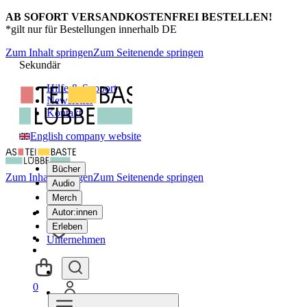
AB SOFORT VERSANDKOSTENFREI BESTELLEN!
*gilt nur für Bestellungen innerhalb DE
Zum Inhalt springen
Zum Seitenende springen
Sekundär
Hilfe & Support
Newsletter
Kontakt
English company website
Bücher
Zum Inhalt springen
Zum Seitenende springen
Audio
Merch
Autor:innen
Erleben
Unternehmen
0