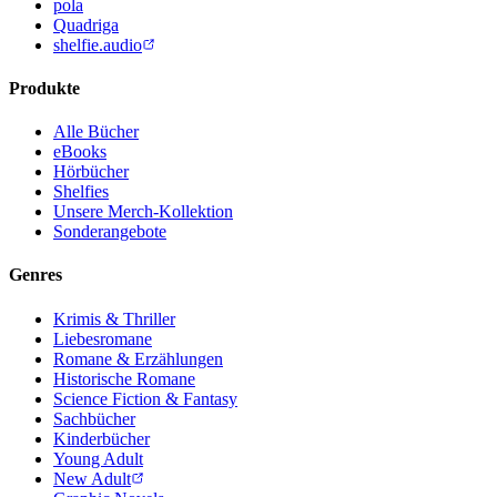
pola
Quadriga
shelfie.audio
Produkte
Alle Bücher
eBooks
Hörbücher
Shelfies
Unsere Merch-Kollektion
Sonderangebote
Genres
Krimis & Thriller
Liebesromane
Romane & Erzählungen
Historische Romane
Science Fiction & Fantasy
Sachbücher
Kinderbücher
Young Adult
New Adult