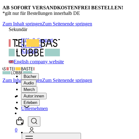
AB SOFORT VERSANDKOSTENFREI BESTELLEN!
*gilt nur für Bestellungen innerhalb DE
Zum Inhalt springen
Zum Seitenende springen
Sekundär
Hilfe & Support
Newsletter
Kontakt
English company website
Bücher
Zum Inhalt springen
Zum Seitenende springen
Audio
Merch
Autor:innen
Erleben
Unternehmen
0