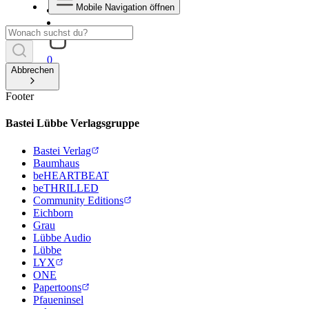
Mobile Navigation öffnen
0
Abbrechen
Footer
Bastei Lübbe Verlagsgruppe
Bastei Verlag
Baumhaus
beHEARTBEAT
beTHRILLED
Community Editions
Eichborn
Grau
Lübbe Audio
Lübbe
LYX
ONE
Papertoons
Pfaueninsel