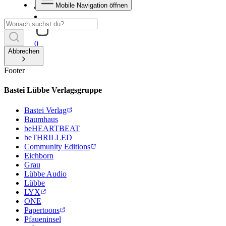
Mobile Navigation öffnen
0
Abbrechen
Footer
Bastei Lübbe Verlagsgruppe
Bastei Verlag
Baumhaus
beHEARTBEAT
beTHRILLED
Community Editions
Eichborn
Grau
Lübbe Audio
Lübbe
LYX
ONE
Papertoons
Pfaueninsel