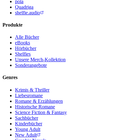
pola
Quadriga
shelfie.audio
Produkte
Alle Bücher
eBooks
Hörbücher
Shelfies
Unsere Merch-Kollektion
Sonderangebote
Genres
Krimis & Thriller
Liebesromane
Romane & Erzählungen
Historische Romane
Science Fiction & Fantasy
Sachbücher
Kinderbücher
Young Adult
New Adult