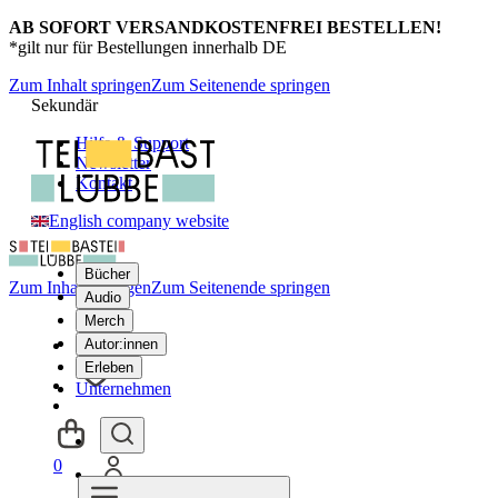
AB SOFORT VERSANDKOSTENFREI BESTELLEN!
*gilt nur für Bestellungen innerhalb DE
Zum Inhalt springen
Zum Seitenende springen
Sekundär
Hilfe & Support
Newsletter
Kontakt
English company website
Bücher
Zum Inhalt springen
Zum Seitenende springen
Audio
Merch
Autor:innen
Erleben
Unternehmen
0