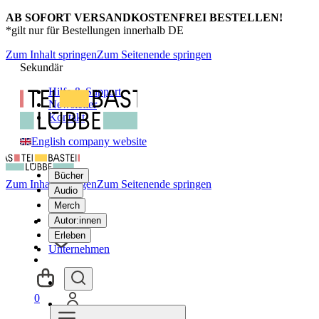
AB SOFORT VERSANDKOSTENFREI BESTELLEN!
*gilt nur für Bestellungen innerhalb DE
Zum Inhalt springen
Zum Seitenende springen
Sekundär
Hilfe & Support
Newsletter
Kontakt
English company website
Bücher
Zum Inhalt springen
Zum Seitenende springen
Audio
Merch
Autor:innen
Erleben
Unternehmen
0