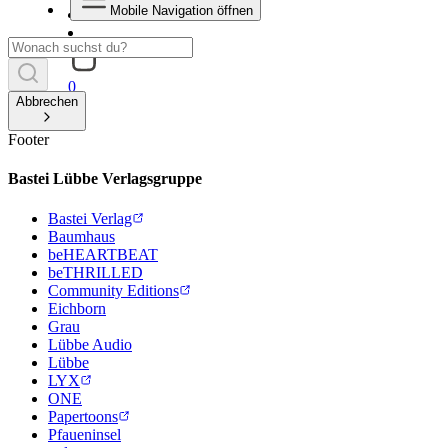
Mobile Navigation öffnen
0
Abbrechen
Footer
Bastei Lübbe Verlagsgruppe
Bastei Verlag
Baumhaus
beHEARTBEAT
beTHRILLED
Community Editions
Eichborn
Grau
Lübbe Audio
Lübbe
LYX
ONE
Papertoons
Pfaueninsel