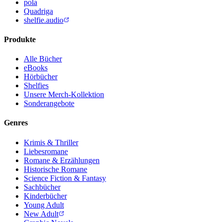
pola
Quadriga
shelfie.audio
Produkte
Alle Bücher
eBooks
Hörbücher
Shelfies
Unsere Merch-Kollektion
Sonderangebote
Genres
Krimis & Thriller
Liebesromane
Romane & Erzählungen
Historische Romane
Science Fiction & Fantasy
Sachbücher
Kinderbücher
Young Adult
New Adult