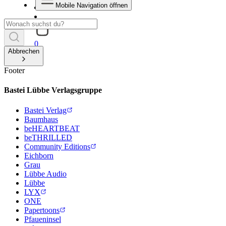
Mobile Navigation öffnen
0
Abbrechen
Footer
Bastei Lübbe Verlagsgruppe
Bastei Verlag
Baumhaus
beHEARTBEAT
beTHRILLED
Community Editions
Eichborn
Grau
Lübbe Audio
Lübbe
LYX
ONE
Papertoons
Pfaueninsel