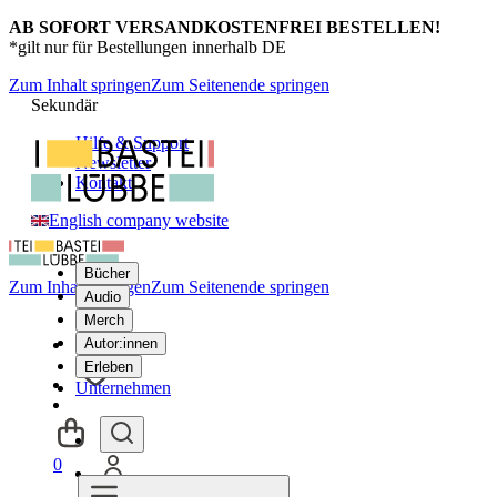
AB SOFORT VERSANDKOSTENFREI BESTELLEN!
*gilt nur für Bestellungen innerhalb DE
Zum Inhalt springen
Zum Seitenende springen
Sekundär
Hilfe & Support
Newsletter
Kontakt
English company website
Bücher
Zum Inhalt springen
Zum Seitenende springen
Audio
Merch
Autor:innen
Erleben
Unternehmen
0