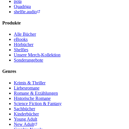
pola
Quadriga
shelfie.audio
Produkte
Alle Bücher
eBooks
Hörbücher
Shelfies
Unsere Merch-Kollektion
Sonderangebote
Genres
Krimis & Thriller
Liebesromane
Romane & Erzählungen
Historische Romane
Science Fiction & Fantasy
Sachbücher
Kinderbücher
Young Adult
New Adult