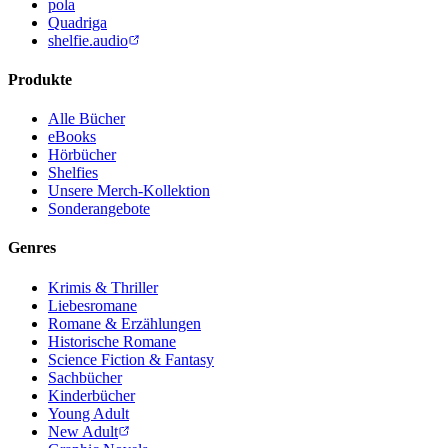
pola
Quadriga
shelfie.audio
Produkte
Alle Bücher
eBooks
Hörbücher
Shelfies
Unsere Merch-Kollektion
Sonderangebote
Genres
Krimis & Thriller
Liebesromane
Romane & Erzählungen
Historische Romane
Science Fiction & Fantasy
Sachbücher
Kinderbücher
Young Adult
New Adult