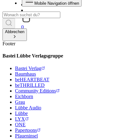
Mobile Navigation öffnen
0
Abbrechen
Footer
Bastei Lübbe Verlagsgruppe
Bastei Verlag
Baumhaus
beHEARTBEAT
beTHRILLED
Community Editions
Eichborn
Grau
Lübbe Audio
Lübbe
LYX
ONE
Papertoons
Pfaueninsel