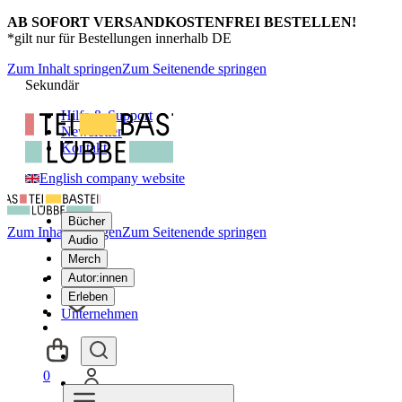
AB SOFORT VERSANDKOSTENFREI BESTELLEN!
*gilt nur für Bestellungen innerhalb DE
Zum Inhalt springen
Zum Seitenende springen
Sekundär
Hilfe & Support
Newsletter
Kontakt
English company website
Bücher
Zum Inhalt springen
Zum Seitenende springen
Audio
Merch
Autor:innen
Erleben
Unternehmen
0