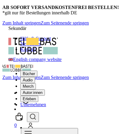
AB SOFORT VERSANDKOSTENFREI BESTELLEN!
*gilt nur für Bestellungen innerhalb DE
Zum Inhalt springen
Zum Seitenende springen
Sekundär
Hilfe & Support
Newsletter
Kontakt
English company website
Bücher
Zum Inhalt springen
Zum Seitenende springen
Audio
Merch
Autor:innen
Erleben
Unternehmen
0