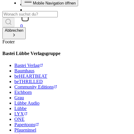
Mobile Navigation öffnen
0
Abbrechen
Footer
Bastei Lübbe Verlagsgruppe
Bastei Verlag
Baumhaus
beHEARTBEAT
beTHRILLED
Community Editions
Eichborn
Grau
Lübbe Audio
Lübbe
LYX
ONE
Papertoons
Pfaueninsel