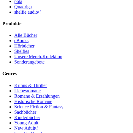
pola
Quadriga
shelfie.audio
Produkte
Alle Bücher
eBooks
Hörbücher
Shelfies
Unsere Merch-Kollektion
Sonderangebote
Genres
Krimis & Thriller
Liebesromane
Romane & Erzählungen
Historische Romane
Science Fiction & Fantasy
Sachbücher
Kinderbücher
Young Adult
New Adult