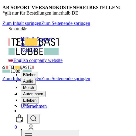
AB SOFORT VERSANDKOSTENFREI BESTELLEN!
*gilt nur für Bestellungen innerhalb DE
Zum Inhalt springen
Zum Seitenende springen
Sekundär
Hilfe & Support
Newsletter
Kontakt
English company website
Bücher
Zum Inhalt springen
Zum Seitenende springen
Audio
Merch
Autor:innen
Erleben
Unternehmen
0