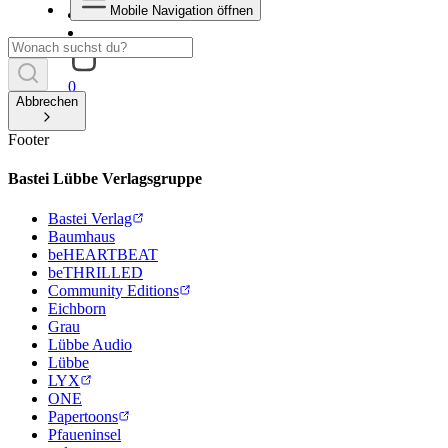
Mobile Navigation öffnen
0
Abbrechen
Footer
Bastei Lübbe Verlagsgruppe
Bastei Verlag
Baumhaus
beHEARTBEAT
beTHRILLED
Community Editions
Eichborn
Grau
Lübbe Audio
Lübbe
LYX
ONE
Papertoons
Pfaueninsel