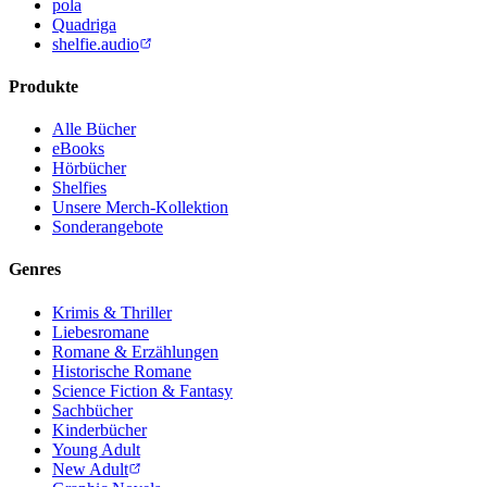
pola
Quadriga
shelfie.audio
Produkte
Alle Bücher
eBooks
Hörbücher
Shelfies
Unsere Merch-Kollektion
Sonderangebote
Genres
Krimis & Thriller
Liebesromane
Romane & Erzählungen
Historische Romane
Science Fiction & Fantasy
Sachbücher
Kinderbücher
Young Adult
New Adult