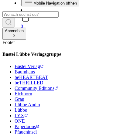
Mobile Navigation öffnen
0
Abbrechen
Footer
Bastei Lübbe Verlagsgruppe
Bastei Verlag
Baumhaus
beHEARTBEAT
beTHRILLED
Community Editions
Eichborn
Grau
Lübbe Audio
Lübbe
LYX
ONE
Papertoons
Pfaueninsel