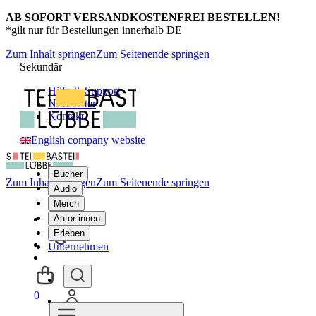
AB SOFORT VERSANDKOSTENFREI BESTELLEN!
*gilt nur für Bestellungen innerhalb DE
Zum Inhalt springen
Zum Seitenende springen
Sekundär
Hilfe & Support
Newsletter
Kontakt
English company website
Bücher
Zum Inhalt springen
Zum Seitenende springen
Audio
Merch
Autor:innen
Erleben
Unternehmen
0