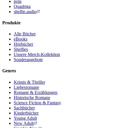
pola
Quadriga
shelfie.audio
Produkte
Alle Bücher
eBooks
Hörbücher
Shelfies
Unsere Merch-Kollektion
Sonderangebote
Genres
Krimis & Thriller
Liebesromane
Romane & Erzählungen
Historische Romane
Science Fiction & Fantasy
Sachbücher
Kinderbücher
Young Adult
New Adult